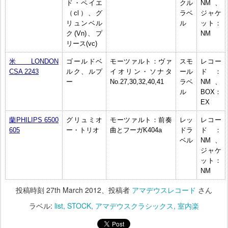
ド・ペイエ
クル
NM、
（cl）、グ
ラベ
ジャケ
リュンベル
ル
ット：
ク(Vn)、プ
NM
リース(vc)
米LONDON
ゴールドベ
モーツァルト：ヴァ
スモ
レコー
CSA 2243
ルク、ルプ
イオリン・ソナタ
ール
ド：
ー
No.27,30,32,40,41
ラベ
NM、
ル
BOX：
EX
蘭PHILIPS 6500
グリュミオ
モーツァルト：前奏
レッ
レコー
605
ー・トリオ
曲とフーガK404a
ドラ
ド：
ベル
NM、
ジャケ
ット：
NM
投稿時刻
27th March 2012
、投稿者
アマデウスレコード
さん
ラベル:
list
STOCK
アマデウスクラシックス
室内楽