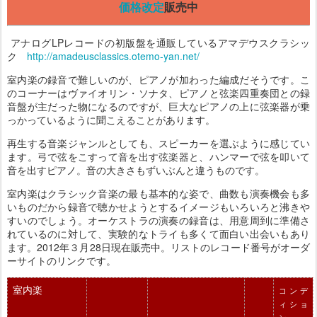
価格改定
販売中
アナログLPレコードの初版盤を通販しているアマデウスクラシッ
ク
http://amadeusclassics.otemo-yan.net/
室内楽の録音で難しいのが、ピアノが加わった編成だそうです。こ
のコーナーはヴァイオリン・ソナタ、ピアノと弦楽四重奏団との録
音盤が主だった物になるのですが、巨大なピアノの上に弦楽器が乗
っかっているように聞こえることがあります。
再生する音楽ジャンルとしても、スピーカーを選ぶように感じてい
ます。弓で弦をこすって音を出す弦楽器と、ハンマーで弦を叩いて
音を出すピアノ。音の大きさもずいぶんと違うものです。
室内楽はクラシック音楽の最も基本的な姿で、曲数も演奏機会も多
いものだから録音で聴かせようとするイメージもいろいろと沸きや
すいのでしょう。オーケストラの演奏の録音は、用意周到に準備さ
れているのに対して、実験的なトライも多くて面白い出会いもあり
ます。2012年３月28日現在販売中。リストのレコード番号がオーダ
ーサイトのリンクです。
室内楽
コンデ
ィショ