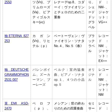
2550
ツ(Vn)、プ
レナーデop.8、コダ
り、
ド：
リムローズ
ーイ：ヴァイオリン
シェ
NM-、
(Va)、ピア
とチェロのための二
ード
ジャケ
ティゴルス
重奏
ドッ
ット：
キー(vc)
グラ
VG++
ベル
独ETERNA 827
カガン
ベートーヴェン：ヴ
ブラ
レコー
253
(Vn)、リヒ
ァイオリン・ソナタ
ック
ド：
テル（ｐ）
No.４、No.５《春》
ラベ
NM、
ル
ジャケ
ット：
EX++
独DEUTSCHE
バレンボイ
ベルク：室内協奏
オリ
レコー
GRAMMOPHON
ム、ズーカ
曲、ピアノ・ソナタ
ジナ
ド：
2531 007
ーマン、ブ
op.１、４つの小品
ル
NM、
ーレーズ
op.５
ジャケ
ット：
NM
英EMI ASD-
ベロフ
メシアン：世の終わ
セミ
レコー
2470
（ｐ）、
りのための四重奏曲
サー
ド：