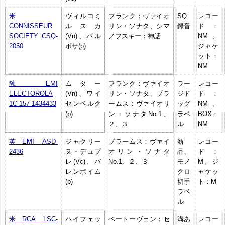
米
ヴィルコミ
フランク：ヴァイオ
SQ
レコー
CONNISSEUR
ルスカ
リン・ソナタ、シマ
録音
ド：
SOCIETY CSQ-
(Vn)、バル
ノフスキー：神話
NM、
2050
ボサ(p)
ジャケ
ット：
NM
独EMI
ムター
フランク：ヴァイオ
ラー
レコー
ELECTOROLA
(Vn)、ワイ
リン・ソナタ、ブラ
ジド
ド：
1C-157 1434433
センベルク
ームス：ヴァイオリ
ッグ
NM、
(p)
ン・ソナタNo.1、
ラベ
BOX：
２、３
ル
NM
英EMI ASD-
ジャクリー
ブラームス：ヴァイ
新
レコー
2436
ヌ・デュプ
オリン・ソナタ
品、
ド：
レ(Vc)、バ
No.1、２、３
モノ
M、ジ
レンボイム
クロ
ャケッ
(p)
切手
ト：M
ラベ
ル
米RCA LSC-
ハイフェッ
ベートーヴェン：セ
溝あ
レコー