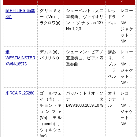
ン
蘭PHILIPS 6500
グリュミオ
シューベルト：大二
レッ
レコー
341
ー（Vn）、
重奏曲、ヴァイオリ
ドラ
ド：
ラクロワ(p)
ン・ソナタop.137
ベル
NM、
No.1,2,3
ジャケ
ット：
NM
米
デムス(p)、
シューマン：ピアノ
溝あ
レコー
WESTMINSTER
バリリＳＱ
五重奏曲、ピアノ四
り、
ド：
XWN-18575
重奏曲
ブル
NM、
ーラ
ジャケ
ベル
ット：
NM-
米RCA RL25280
ゴールウェ
バッハ：トリオ・ソ
オリ
レコー
イ（fl）、
ナタ
ジナ
ド：
チョン・キ
BWV1038,1039,1079
ル
NM、
ョンファ
ジャケ
(Vn)、モル
ット：
（cemb）、
NM
ウォルシュ
(vc)