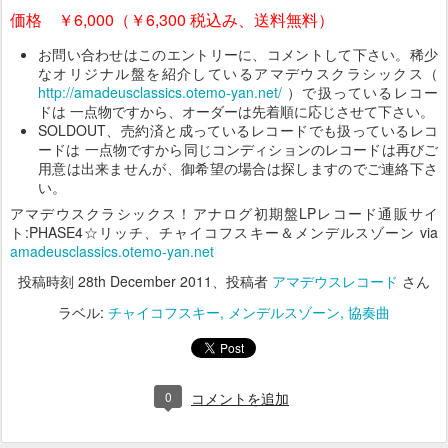
価格 ￥6,000（￥6,300 税込み、送料無料）
お問い合わせはこのエントリーに、コメントして下さい。稀少
なオリジナル盤を紹介しているアマデウスクラシックス（
http://amadeusclassics.otemo-yan.net/
）で扱っているレコー
ドは 一点物ですから、オーダーは先着順に応じさせて下さい。
SOLDOUT、売約済と成っているレコードでも扱っているレコ
ードは 一点物ですから同じコンディションのレコードは再びご
用意は出来ませんが、御希望の場合は探しますのでご連絡下さ
い。
アマデウスクラシックス！アナログ初期盤LPレコード通販サイ
ト:PHASE4☆リッチ、チャイコフスキー＆メンデルスゾーン via
amadeusclassics.otemo-yan.net
投稿時刻
28th December 2011
、投稿者
アマデウスレコード
さん
ラベル:
チャイコフスキー
メンデルスゾーン
協奏曲
0
コメントを追加