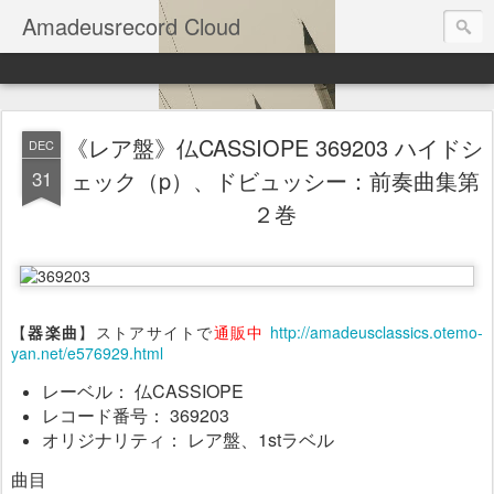
Amadeusrecord Cloud
《レア盤》仏CASSIOPE 369203 ハイドシ
DEC
31
ェック（p）、ドビュッシー：前奏曲集第
２巻
【
器楽曲
】ストアサイトで
通販中
http://amadeusclassics.otemo-
yan.net/e576929.html
レーベル： 仏CASSIOPE
レコード番号： 369203
オリジナリティ： レア盤、1stラベル
曲目