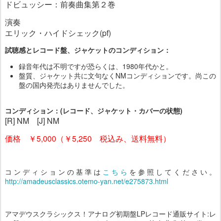
ドビュッシー：前奏曲集第２巻
演奏
エリック・ハイドシェック(pf)
試聴感とレコード盤、ジャケットのコンディション：
録音年代は不明ですが恐らくは、1980年代かと。
盤質、ジャケット共に文句なくNMコンディションです。尚この
盤の国内発売はありませんでした。
コンディション：(レコード、ジャケット・カバーの状態)
[R] NM [J] NM
価格 ￥5,000（￥5,250 税込み、送料無料）
コンディションの基準は
こちら
を参照してください。
http://amadeusclassics.otemo-yan.net/e275873.html
アマデウスクラシックス！アナログ初期盤LPレコード通販サイト:レ